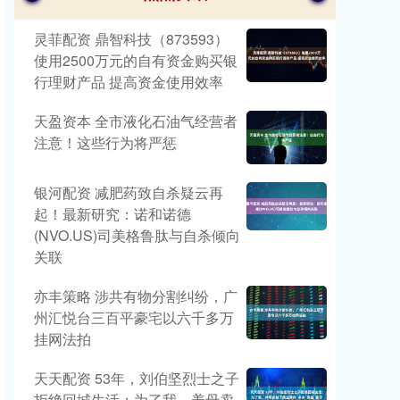
灵菲配资 鼎智科技（873593）
使用2500万元的自有资金购买银
行理财产品 提高资金使用效率
天盈资本 全市液化石油气经营者
注意！这些行为将严惩
银河配资 减肥药致自杀疑云再
起！最新研究：诺和诺德
(NVO.US)司美格鲁肽与自杀倾向
关联
亦丰策略 涉共有物分割纠纷，广
州汇悦台三百平豪宅以六千多万
挂网法拍
天天配资 53年，刘伯坚烈士之子
拒绝回城生活：为了我，养母卖