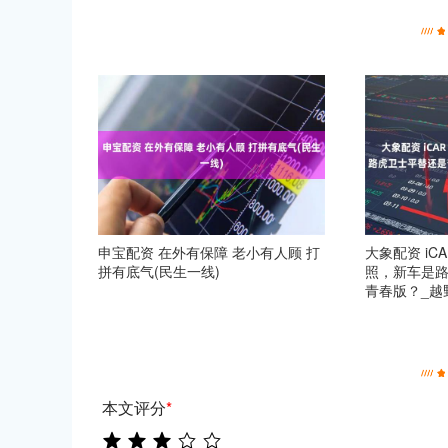
申宝配资 在外有保障 老小有人顾 打
大象配资 iC
拼有底气(民生一线)
照，新车是
青春版？_越
本文评分
*