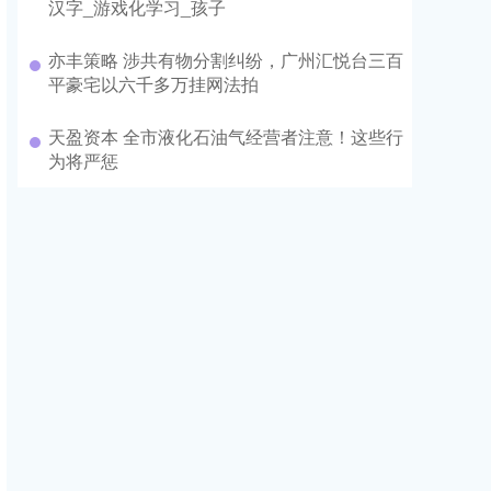
汉字_游戏化学习_孩子
亦丰策略 涉共有物分割纠纷，广州汇悦台三百
平豪宅以六千多万挂网法拍
天盈资本 全市液化石油气经营者注意！这些行
为将严惩