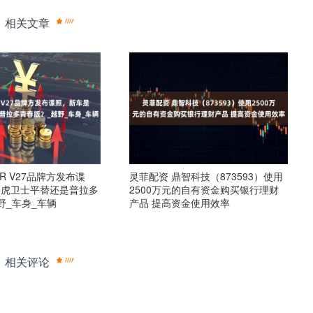
相关文章
AR V27品牌方发布谍
灵菲配资 鼎智科技（873593）使用
路虎卫士平替还是普拉多
2500万元的自有资金购买银行理财
野_车身_车辆
产品 提高资金使用效率
相关评论