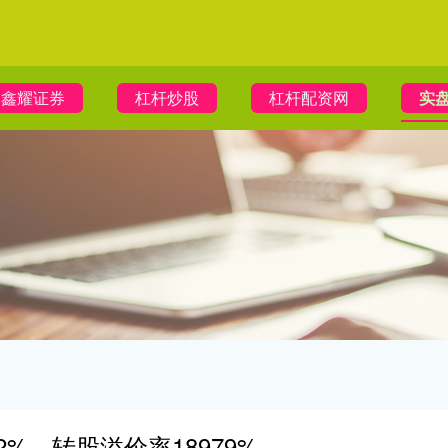
鑫耀证券
杠杆炒股
杠杆配资网
实盘
2%，转股溢价率18979%