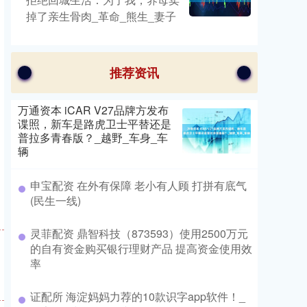
掉了亲生骨肉_革命_熊生_妻子
推荐资讯
万通资本 iCAR V27品牌方发布
谍照，新车是路虎卫士平替还是
普拉多青春版？_越野_车身_车
辆
申宝配资 在外有保障 老小有人顾 打拼有底气
(民生一线)
灵菲配资 鼎智科技（873593）使用2500万元
的自有资金购买银行理财产品 提高资金使用效
率
证配所 海淀妈妈力荐的10款识字app软件！_