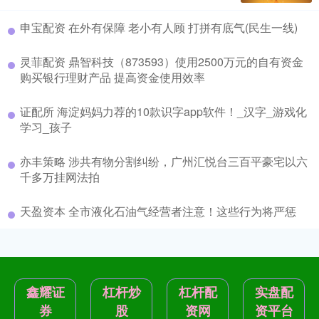
申宝配资 在外有保障 老小有人顾 打拼有底气(民生一线)
灵菲配资 鼎智科技（873593）使用2500万元的自有资金
购买银行理财产品 提高资金使用效率
证配所 海淀妈妈力荐的10款识字app软件！_汉字_游戏化
学习_孩子
亦丰策略 涉共有物分割纠纷，广州汇悦台三百平豪宅以六
千多万挂网法拍
天盈资本 全市液化石油气经营者注意！这些行为将严惩
鑫耀证
杠杆炒
杠杆配
实盘配
券
股
资网
资平台