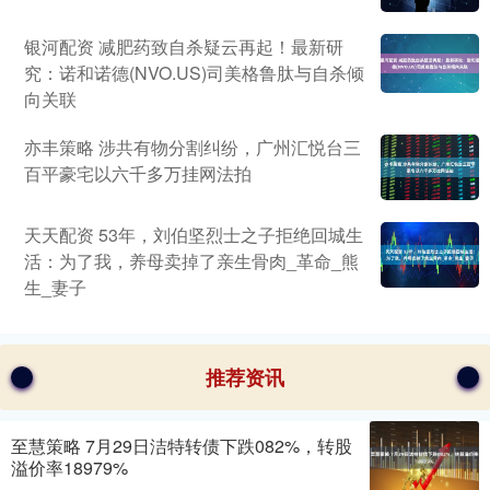
银河配资 减肥药致自杀疑云再起！最新研
究：诺和诺德(NVO.US)司美格鲁肽与自杀倾
向关联
亦丰策略 涉共有物分割纠纷，广州汇悦台三
百平豪宅以六千多万挂网法拍
天天配资 53年，刘伯坚烈士之子拒绝回城生
活：为了我，养母卖掉了亲生骨肉_革命_熊
生_妻子
推荐资讯
至慧策略 7月29日洁特转债下跌082%，转股
溢价率18979%