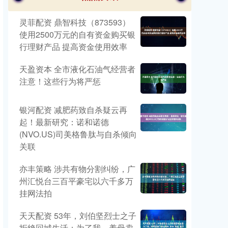
灵菲配资 鼎智科技（873593）
使用2500万元的自有资金购买银
行理财产品 提高资金使用效率
天盈资本 全市液化石油气经营者
注意！这些行为将严惩
银河配资 减肥药致自杀疑云再
起！最新研究：诺和诺德
(NVO.US)司美格鲁肽与自杀倾向
关联
亦丰策略 涉共有物分割纠纷，广
州汇悦台三百平豪宅以六千多万
挂网法拍
天天配资 53年，刘伯坚烈士之子
拒绝回城生活：为了我，养母卖