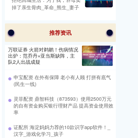
掉了亲生骨肉_革命_熊生_妻子
推荐资讯
万联证券 火箭对鹈鹕！伤病情况
出炉：范乔丹+亚当斯缺阵，主
队2人出战成疑
申宝配资 在外有保障 老小有人顾 打拼有底气
(民生一线)
灵菲配资 鼎智科技（873593）使用2500万元
的自有资金购买银行理财产品 提高资金使用效
率
证配所 海淀妈妈力荐的10款识字app软件！_
汉字_游戏化学习_孩子