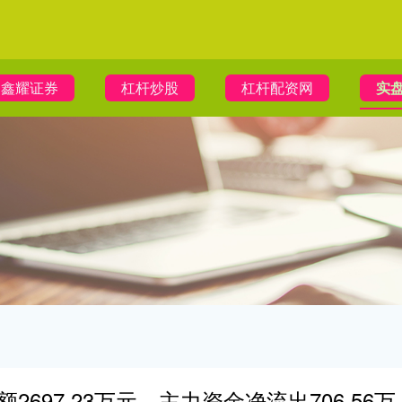
鑫耀证券
杠杆炒股
杠杆配资网
实盘
2697.23万元，主力资金净流出706.56万