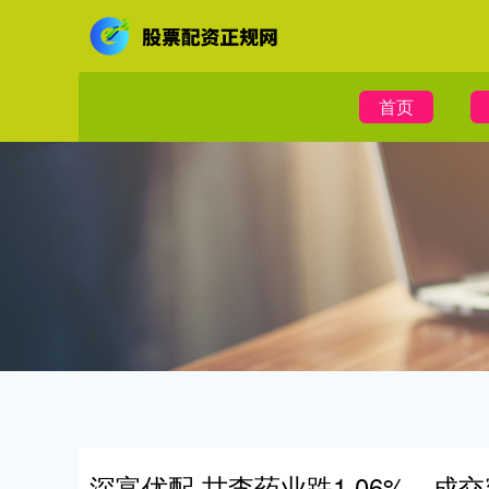
首页
深富优配 甘李药业跌1.06%，成交额