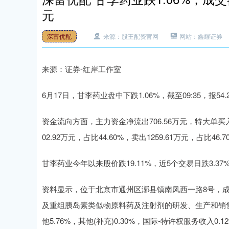
元
深富优配
来源：股王配资官网
网站：鑫耀证券
来源：证券-红岸工作室
6月17日，甘李药业盘中下跌1.06%，截至09:35，报54.
资金流向方面，主力资金净流出706.56万元，特大单买入0.
02.92万元，占比44.60%，卖出1259.61万元，占比46.7
甘李药业今年以来股价跌19.11%，近5个交易日跌3.37%，
资料显示，位于北京市通州区漷县镇南凤西一路8号，成立日
及重组胰岛素类似物原料药及注射剂的研发、生产和销售。
他5.76%，其他(补充)0.30%，国际-特许权服务收入0.1