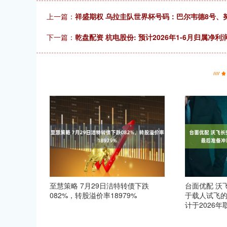
上一篇：
祥盛期权 乌拉圭队世界杯号码：巴尔韦德8号、
下一篇：
乾盘配资 杭电股份: 预计2026年1-6月归属净利
至慧策略 7月29日洁特转债下跌
台面优配 沃
082%，转股溢价率18979%
于载人试飞的
计于2026年