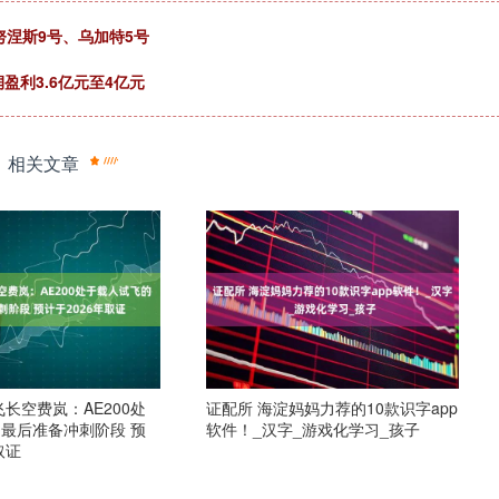
努涅斯9号、乌加特5号
润盈利3.6亿元至4亿元
相关文章
飞长空费岚：AE200处
证配所 海淀妈妈力荐的10款识字app
最后准备冲刺阶段 预
软件！_汉字_游戏化学习_孩子
取证