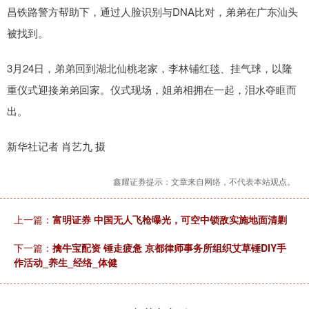
昌铁路警方帮助下，通过人脸识别与DNA比对，弟弟在广东汕头
被找到。
3月24日，弟弟回到湖北仙桃老家，李林铺红毯、挂气球，以隆
重仪式迎接弟弟回家。仪式现场，姐弟相拥在一起，泪水夺眶而
出。
新华社记者 肖艺九 摄
鑫耀证券提示：文章来自网络，不代表本站观点。
上一篇：
富明证券 中国无人飞枪曝光，可空中锁敌实施地面清剿
下一篇：
擒牛宝配资 锤走疲惫 京都律师事务所组织艾草锤DIY手
作活动_养生_经络_体健