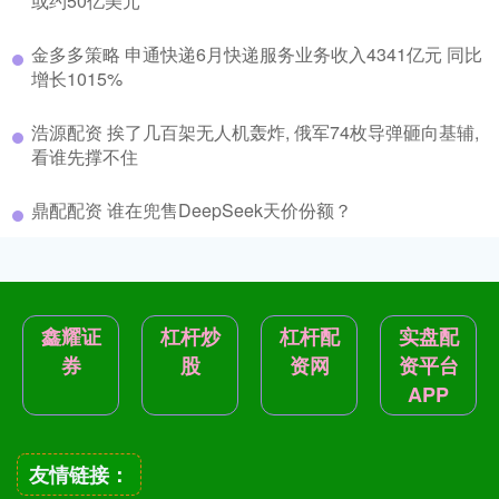
或约50亿美元
金多多策略 申通快递6月快递服务业务收入4341亿元 同比
增长1015%
浩源配资 挨了几百架无人机轰炸, 俄军74枚导弹砸向基辅,
看谁先撑不住
鼎配配资 谁在兜售DeepSeek天价份额？
鑫耀证
杠杆炒
杠杆配
实盘配
券
股
资网
资平台
APP
友情链接：