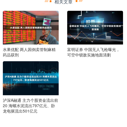
相关文章
水果优配 两人因倒卖管制麻精
富明证券 中国无人飞枪曝光，
药品获刑
可空中锁敌实施地面清剿
泸深A融通 主力个股资金流出前
20 海螺水泥流出797亿元、卧
龙电驱流出501亿元