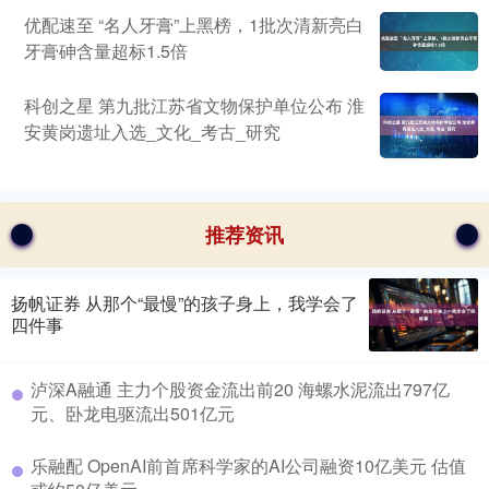
优配速至 “名人牙膏”上黑榜，1批次清新亮白
牙膏砷含量超标1.5倍
科创之星 第九批江苏省文物保护单位公布 淮
安黄岗遗址入选_文化_考古_研究
推荐资讯
扬帆证券 从那个“最慢”的孩子身上，我学会了
四件事
泸深A融通 主力个股资金流出前20 海螺水泥流出797亿
元、卧龙电驱流出501亿元
乐融配 OpenAI前首席科学家的AI公司融资10亿美元 估值