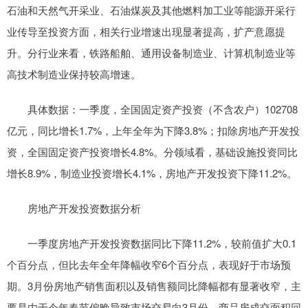
石油和天然气开采业、石油煤炭及其他燃料加工业等能源开采行
业传导至投资方面，相关行业增速出现显著提高，扩产意愿提
升。分行业来看，铁路船舶、通用设备制造业、计算机制造业等
高技术制造业保持较高增速。
具体数据：一季度，全国固定资产投资（不含农户）102708
亿元，同比增长1.7%，上年全年为下降3.8%；扣除房地产开发投
资，全国固定资产投资增长4.8%。分领域看，基础设施投资同比
增长8.9%，制造业投资增长4.1%，房地产开发投资下降11.2%。
房地产开发投资数据分析
一季度房地产开发投资数据同比下降11.2%，较前值扩大0.1
个百分点，但比去年全年降幅收窄6个百分点，表现好于市场预
期。3月份房地产销售面积以及销售额同比降幅都有显著收窄，主
要是由于今年春节偏晚导致市场交易向3月份，商品房成交面积回