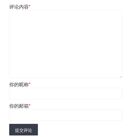
评论内容
*
你的昵称
*
你的邮箱
*
提交评论