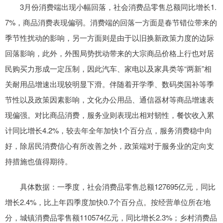
3月份消费端出现小幅回落，社会消费品零售总额同比增长1.
7%，商品消费表现偏弱。消费端的回落一方面是春节错位带来的
季节性扰动的影响，另一方面则是由于以旧换新政策力度的边际
回落影响，此外，外围局势扰动带来的大宗商品价格上行也对居
民购买力形成一定压制，因此汽车、家电以及家具类等“两新”相
关耐用品增速出现较明显下滑。伴随着开学季、数码类国补等季
节性以及政策因素影响，文化办公用品、通信器材等商品增速表
现偏强。对比商品消费，服务业则表现出相对韧性，餐饮收入累
计同比增长4.2%，较去年全年加快1个百分点，服务消费稳中向
好，除居民消费信心有所改善之外，政策端对于服务业的定向支
持措施也值得期待。
具体数据：一季度，社会消费品零售总额127695亿元，同比
增长2.4%，比上年四季度加快0.7个百分点。按经营单位所在地
分，城镇消费品零售额110574亿元，同比增长2.3%；乡村消费品