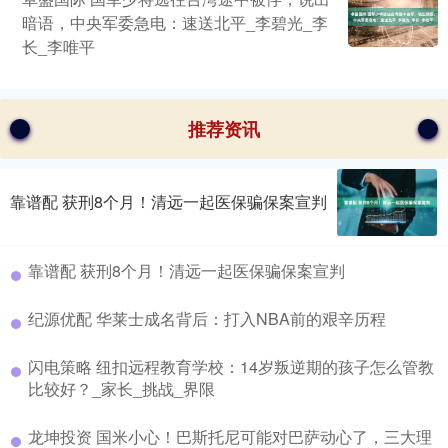
暗语，中央军委急电：速送北平_李碧光_李
长_李唯平
推荐资讯
靠谱配 获刑8个月！清远一起医保骗保案宣判
靠谱配 获刑8个月！清远一起医保骗保案宣判
纪源优配 华莱士成名背后：打入NBA前的艰辛历程
闪电策略 纽扣远程教育学校：14岁叛逆期的孩子怎么管教
比较好？_家长_挑战_界限
龙坤投资 国米小心！巴斯托尼可能对巴萨动心了，三大理