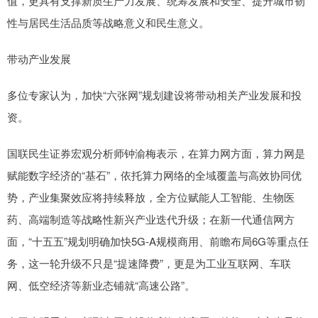
值，更具有支撑新质生产力发展、统筹发展和安全、提升城市韧
性与居民生活品质等战略意义和民生意义。
带动产业发展
多位专家认为，加快“六张网”规划建设将带动相关产业发展和投
资。
国联民生证券宏观分析师钟渝梅表示，在算力网方面，算力网是
赋能数字经济的“基石”，依托算力网络的全域覆盖与高效协同优
势，产业集聚效应将持续释放，全方位赋能人工智能、生物医
药、高端制造等战略性新兴产业迭代升级；在新一代通信网方
面，“十五五”规划明确加快5G-A规模商用、前瞻布局6G等重点任
务，这一轮升级不只是“提速降费”，更是为工业互联网、车联
网、低空经济等新业态铺就“高速公路”。