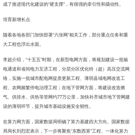
成了推进现代化建设的“硬支撑”，有很强的牵引性和撬动性。
培育新增长点
随着各地各部门加快部署“六张网”相关工作，部分重点任务和重
大工程也浮出水面。
李超介绍，“十五五”时期，在新型电网方面，将规划建设一批输
电通道和省间电力互济工程，分层分区优化特（超）高压交流网
络，实施一批城市配电网提质更新工程、薄弱县域电网改造工
程、农网频繁停电治理工程；在地下管网方面，将建设改造燃
气、供排水、供热等管网约77万公里，加快补齐城市地下管网建
设的薄弱环节，提升城市基础设施安全韧性。
在算力网方面，国家数据局明确了算力基建四大方向。国家数据
局局长刘烈宏表示，下一步将聚焦“东数西算”工程、一体化算力