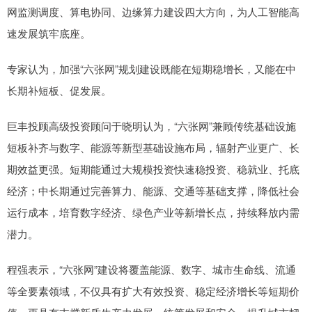
网监测调度、算电协同、边缘算力建设四大方向，为人工智能高
速发展筑牢底座。
专家认为，加强“六张网”规划建设既能在短期稳增长，又能在中
长期补短板、促发展。
巨丰投顾高级投资顾问于晓明认为，“六张网”兼顾传统基础设施
短板补齐与数字、能源等新型基础设施布局，辐射产业更广、长
期效益更强。短期能通过大规模投资快速稳投资、稳就业、托底
经济；中长期通过完善算力、能源、交通等基础支撑，降低社会
运行成本，培育数字经济、绿色产业等新增长点，持续释放内需
潜力。
程强表示，“六张网”建设将覆盖能源、数字、城市生命线、流通
等全要素领域，不仅具有扩大有效投资、稳定经济增长等短期价