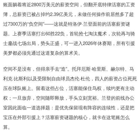
账面躺着将近2800万美元的薪资空间，但翻开底特律活塞的工资
簿，总薪资已被占掉约2.39亿美元，未做任何操作前居然多了超
过7300万的“负空间”——这就是特洛伊·兰登面前的活塞薪资谜
题。上赛季活塞打出60胜22负，首轮抢七淘汰魔术，次轮再与骑
士鏖战七场出局，势头正盛，可一进入2026年休赛期，所有引援
美梦都必须先通过这道复杂的算术关。
空间不是没有，但得亲手去“造”。托拜厄斯·哈里斯、赫尔特、马
利克·比斯利以及受限制自由球员杰伦·杜伦，四人的薪资占位死死
压在球队账上。留着这些占位，活塞能保住鸟权，续约更有主动
权；一旦放弃，空间随即释放，手头立刻宽裕。兰登的前线办公
室因此面临一道选择题：是优先保留现有阵容的连续性，还是把
宝压在外部引援上？活塞薪资谜题的核心，就卡在这笔账怎么
算。