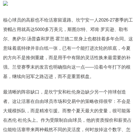
核心球员的高薪也不给活塞留退路。坎宁安一人2026-27赛季的工
资帽占用就高达5000多万美元，斯图尔特、邓肯·罗宾逊、勒韦
尔、奥萨尔·汤普森和罗恩·霍兰德二世身上也都挂着多年合同。这
意味着底特律并非白纸一张，已有一个能打进次轮的班底，今夏
的方向不是推倒重建，而是用手中有限的灵活性换来最需要的补
强。兰登赛季末的发言也明确指向这一点——沿着今年打下的根
基，继续向冠军之路迈进，而不是重置棋盘。
最清晰的阵容缺口，是坎宁安和杜伦身边缺少另一个持球创造
者。这让活塞在自由球员市场和交易中的策略收得很窄：不会是
大规模拆队，而是精准引援。而整个夏天最大的变量，很可能落
在杰伦·杜伦头上。作为受限制自由球员，他的资质报价和薪资占
位能给活塞带来两种截然不同的灵活度，何时放掉这个数字、怎