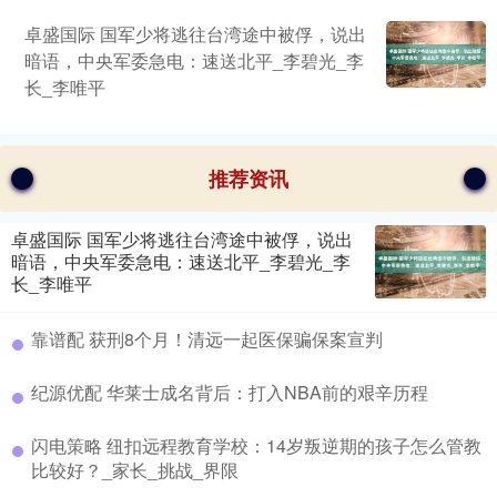
卓盛国际 国军少将逃往台湾途中被俘，说出
暗语，中央军委急电：速送北平_李碧光_李
长_李唯平
推荐资讯
卓盛国际 国军少将逃往台湾途中被俘，说出
暗语，中央军委急电：速送北平_李碧光_李
长_李唯平
靠谱配 获刑8个月！清远一起医保骗保案宣判
纪源优配 华莱士成名背后：打入NBA前的艰辛历程
闪电策略 纽扣远程教育学校：14岁叛逆期的孩子怎么管教
比较好？_家长_挑战_界限