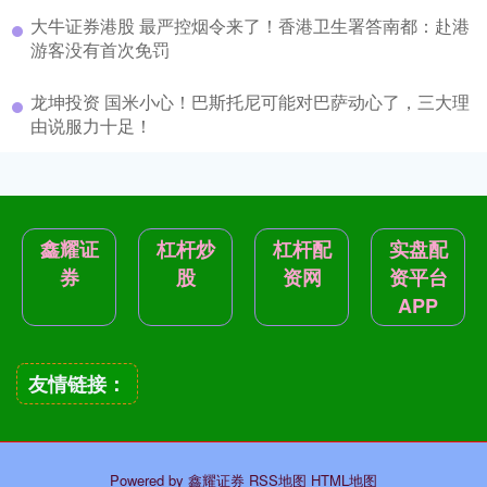
大牛证券港股 最严控烟令来了！香港卫生署答南都：赴港
游客没有首次免罚
龙坤投资 国米小心！巴斯托尼可能对巴萨动心了，三大理
由说服力十足！
鑫耀证
杠杆炒
杠杆配
实盘配
券
股
资网
资平台
APP
友情链接：
Powered by
鑫耀证券
RSS地图
HTML地图