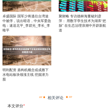
卓盛国际 国军少将逃往台湾途
聚财略 专访德林海董秘刘彦
中被俘，说出暗语，中央军委急
萍： 用数字孪生技术为湖库“把
电：速送北平_李碧光_李长_李
脉” 在生态治理浪潮中开辟新航
唯平
道
明利配资 盾构机概念或成雅下
水电站板块领涨主线 挖掘潜力
股
相关评论
本文评分
*