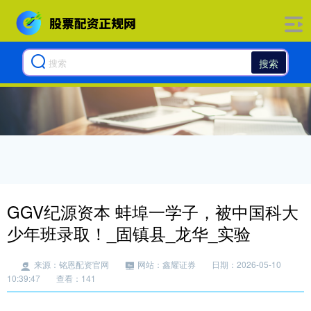
搜索
GGV纪源资本 蚌埠一学子，被中国科大
少年班录取！_固镇县_龙华_实验
来源：铭恩配资官网
网站：鑫耀证券
日期：2026-05-10
10:39:47
查看：141