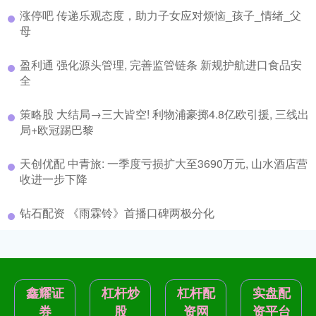
涨停吧 传递乐观态度，助力子女应对烦恼_孩子_情绪_父
母
盈利通 强化源头管理, 完善监管链条 新规护航进口食品安
全
策略股 大结局→三大皆空! 利物浦豪掷4.8亿欧引援, 三线出
局+欧冠踢巴黎
天创优配 中青旅: 一季度亏损扩大至3690万元, 山水酒店营
收进一步下降
钻石配资 《雨霖铃》首播口碑两极分化
鑫耀证
杠杆炒
杠杆配
实盘配
券
股
资网
资平台