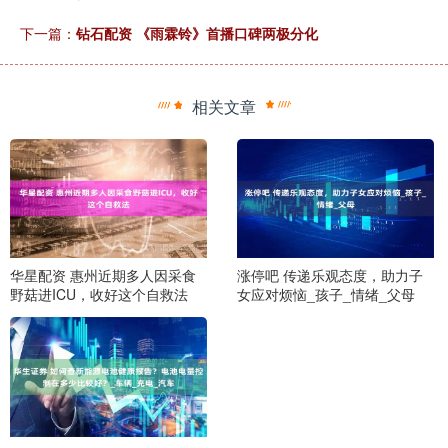
下一篇：
钻石配资 《雨霖铃》首播口碑两极分化
相关文章
华星配资 惠州近期多人因采食
涨停吧 传递乐观态度，助力子
野菇进ICU，收好这个自救法
女应对烦恼_孩子_情绪_父母