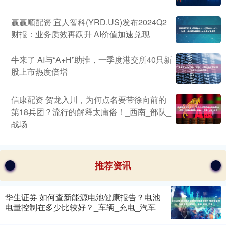
赢赢顺配资 宜人智科(YRD.US)发布2024Q2
财报：业务质效再跃升 AI价值加速兑现
牛来了 AI与“A+H”助推，一季度港交所40只新
股上市热度倍增
信康配资 贺龙入川，为何点名要带徐向前的
第18兵团？流行的解释太庸俗！_西南_部队_
战场
推荐资讯
华生证券 如何查新能源电池健康报告？电池
电量控制在多少比较好？_车辆_充电_汽车