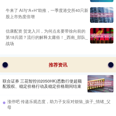
牛来了 AI与“A+H”助推，一季度港交所40只新
股上市热度倍增
信康配资 贺龙入川，为何点名要带徐向前的
第18兵团？流行的解释太庸俗！_西南_部队_
战场
推荐资讯
联合证券 三花智控(02050HK)悉数行使超额
配股权、稳定价格行动及稳定价格期间结束
涨停吧 传递乐观态度，助力子女应对烦恼_孩子_情绪_父
母