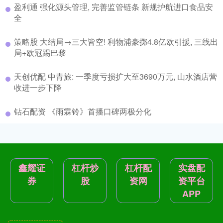
盈利通 强化源头管理, 完善监管链条 新规护航进口食品安
全
策略股 大结局→三大皆空! 利物浦豪掷4.8亿欧引援, 三线出
局+欧冠踢巴黎
天创优配 中青旅: 一季度亏损扩大至3690万元, 山水酒店营
收进一步下降
钻石配资 《雨霖铃》首播口碑两极分化
鑫耀证
杠杆炒
杠杆配
实盘配
券
股
资网
资平台
APP