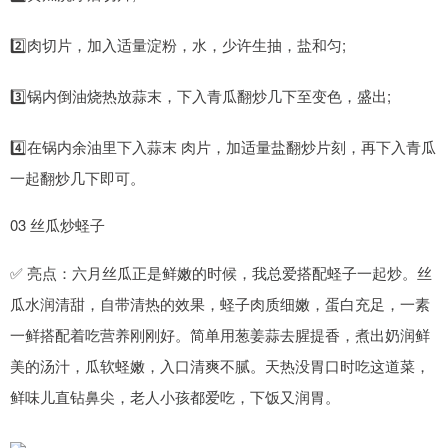
2️⃣肉切片，加入适量淀粉，水，少许生抽，盐和匀;
3️⃣锅内倒油烧热放蒜末，下入青瓜翻炒几下至变色，盛出;
4️⃣在锅内余油里下入蒜末 肉片，加适量盐翻炒片刻，再下入青瓜
一起翻炒几下即可。
03 丝瓜炒蛏子
✅ 亮点：六月丝瓜正是鲜嫩的时候，我总爱搭配蛏子一起炒。丝
瓜水润清甜，自带清热的效果，蛏子肉质细嫩，蛋白充足，一素
一鲜搭配着吃营养刚刚好。简单用葱姜蒜去腥提香，煮出奶润鲜
美的汤汁，瓜软蛏嫩，入口清爽不腻。天热没胃口时吃这道菜，
鲜味儿直钻鼻尖，老人小孩都爱吃，下饭又润胃。