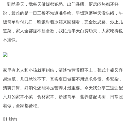
一到酷暑天，我每天做饭都犯愁。出门暴晒、厨房闷热都还好
说，最难的是一日三餐不知道准备啥。早饭琢磨半天没头绪，午
饭简单对付几口，晚饭对着冰箱来回翻看，完全没思路。炒上几
道菜，家人全都提不起食欲，我忙活半天白费功夫，大家吃得也
不痛快。
家里有老人和小孩就更纠结，清淡怕营养跟不上，菜式丰盛又容
易油腻，几口就吃不下。其实夏日做菜不用追求多贵、多繁杂，
清爽开胃、好消化还能补足营养才最重要。今天我分享三道适配
六月的家常小菜，食材家常、步骤简单，营养搭配均衡，日常照
着做，全家都爱吃。
01 炒肉