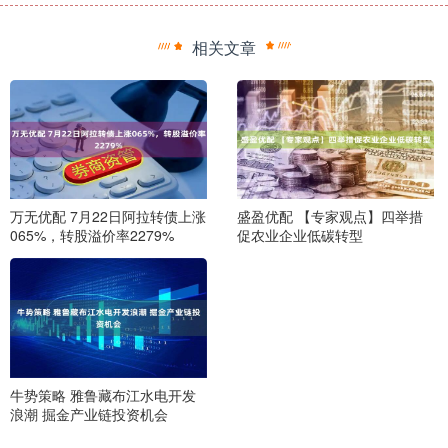
相关文章
万无优配 7月22日阿拉转债上涨
盛盈优配 【专家观点】四举措
065%，转股溢价率2279%
促农业企业低碳转型
牛势策略 雅鲁藏布江水电开发
浪潮 掘金产业链投资机会