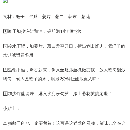
食材：蛏子、丝瓜、姜片、葱白、蒜末、葱花
1️⃣蛏子加少许盐和油，提前泡1小时吐沙;
2️⃣冷水下锅，加姜片、葱白煮至开口，捞出剥出蛏肉，煮蛏子的
水过滤留着备用;
3️⃣热锅下油，爆香蒜末，倒入丝瓜炒至微微变软，放入蛏肉翻炒
均匀，倒入煮蛏子的水，焖煮2分钟让丝瓜更入味；
4️⃣加少许盐调味，淋入水淀粉勾芡，撒上葱花就搞定啦！
小贴士：
⚠️ 煮蛏子的水一定要留着！这可是这道菜的灵魂，鲜味儿全在这