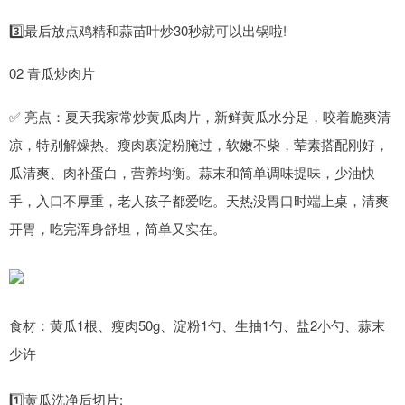
3️⃣最后放点鸡精和蒜苗叶炒30秒就可以出锅啦!
02 青瓜炒肉片
✅ 亮点：夏天我家常炒黄瓜肉片，新鲜黄瓜水分足，咬着脆爽清
凉，特别解燥热。瘦肉裹淀粉腌过，软嫩不柴，荤素搭配刚好，
瓜清爽、肉补蛋白，营养均衡。蒜末和简单调味提味，少油快
手，入口不厚重，老人孩子都爱吃。天热没胃口时端上桌，清爽
开胃，吃完浑身舒坦，简单又实在。
食材：黄瓜1根、瘦肉50g、淀粉1勺、生抽1勺、盐2小勺、蒜末
少许
1️⃣黄瓜洗净后切片;