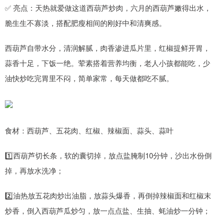
✅ 亮点：天热就爱做这道西葫芦炒肉，六月的西葫芦嫩得出水，
脆生生不寡淡，搭配肥瘦相间的刚好中和清爽感。
西葫芦自带水分，清润解腻，肉香渗进瓜片里，红椒提鲜开胃，
蒜香十足，下饭一绝。荤素搭着营养均衡，老人小孩都能吃，少
油快炒吃完胃里不闷，简单家常，每天做都吃不腻。
食材：西葫芦、五花肉、红椒、辣椒面、蒜头、蒜叶
1️⃣西葫芦切长条，软的囊切掉，放点盐腌制10分钟，沙出水份倒
掉，再放水洗净；
2️⃣油热放五花肉炒出油脂，放蒜头爆香，再倒掉辣椒面和红椒末
炒香，倒入西葫芦瓜炒匀，放一点点盐、生抽、蚝油炒一分钟；