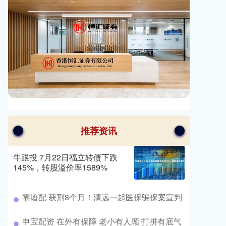
推荐资讯
牛跟投 7月22日福立转债下跌
145%，转股溢价率1589%
​靠谱配 获刑8个月！清远一起医保骗保案宣判
​申宝配资 在外有保障 老小有人顾 打拼有底气