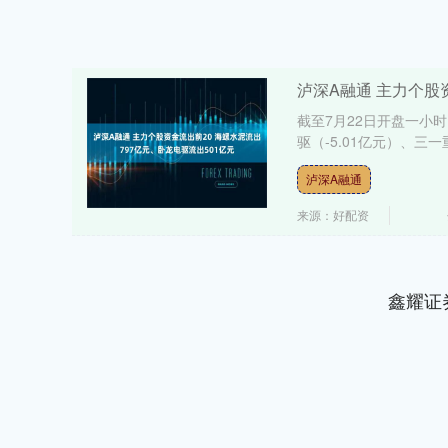
泸深A融通 主力个股
截至7月22日开盘一小时
驱（-5.01亿元）、三一重
泸深A融通
来源：好配资
鑫耀证