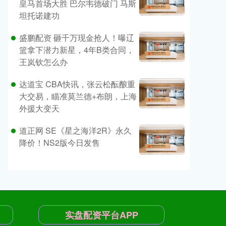
皇马首场大胜 巴尔韦德破门 马斯
坦托诺建功
盛鹏配资 砸千万现金抢人！曝辽
篮拿下潜力新星，4年B类合同，
王岚钦怎么办
达道宝 CBA快讯，张云松酝酿重
大交易，瞄准莫兰德+布朗，上海
外援大变天
道正网 SE《星之海洋2R》永久
降价！NS2版今日发售
实盘配资平台APP