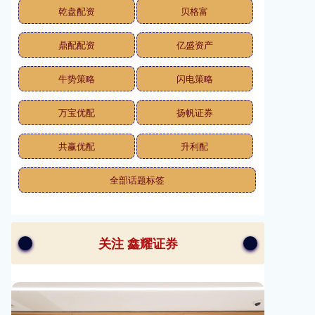
乾盘配资
贝格富
鼎配配资
亿盛资产
牛势策略
闪电策略
万宝优配
扬帆证券
共赢优配
升利配
全部话题标签
关注 鑫耀证券