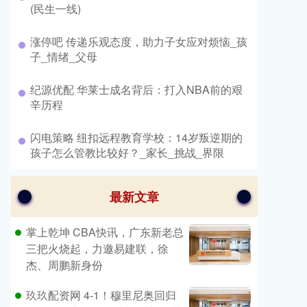
(民生一线)
​涨停吧 传递乐观态度，助力子女应对烦恼_孩
子_情绪_父母
​纪源优配 华莱士成名背后：打入NBA前的艰
辛历程
​闪电策略 纽扣远程教育学校：14岁叛逆期的
孩子怎么管教比较好？_家长_挑战_界限
最新文章
掌上乾坤 CBA快讯，广东新老总
三把火烧起，力邀易建联，徐
杰、周鹏新身份
玖玖配资网 4-1！穆里尼奥回归