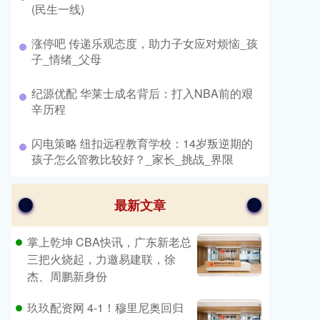
(民生一线)
​涨停吧 传递乐观态度，助力子女应对烦恼_孩
子_情绪_父母
​纪源优配 华莱士成名背后：打入NBA前的艰
辛历程
​闪电策略 纽扣远程教育学校：14岁叛逆期的
孩子怎么管教比较好？_家长_挑战_界限
最新文章
掌上乾坤 CBA快讯，广东新老总
三把火烧起，力邀易建联，徐
杰、周鹏新身份
玖玖配资网 4-1！穆里尼奥回归