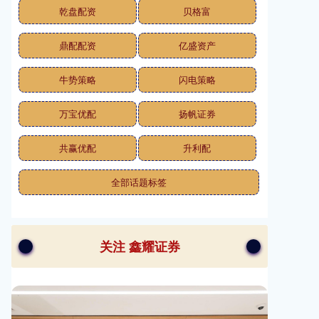
乾盘配资
贝格富
鼎配配资
亿盛资产
牛势策略
闪电策略
万宝优配
扬帆证券
共赢优配
升利配
全部话题标签
关注 鑫耀证券