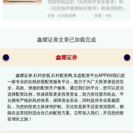
部组织制定的《光伏组件安全要求》和
《光伏组件铭牌标识要求》两项强制性国
家标准(以下简称“两项强标”)，于2026年5
分类：杠杆配资网
查看：156
月25....
鑫耀证券文章已加载完成
鑫耀证券
鑫耀证券,杠杆炒股,杠杆配资网,实盘配资平台APPXIII‌我们是
一家专业的在线炒股配资服务平台，致力于为广大投资者提供安
全、高效、便捷的配资开户服务。通过我们的平台，您可以灵活
选择配资比例，快速获取更多投资资金，助力抓住股市机会。平
台拥有严格的风控体系，保障资金安全，同时提供专业客服团
队，为您的投资之路保驾护航。无论您是新手还是资深股民，都
能在这里找到适合自己的配资方案。立即加入我们，开启您的财
富增长之旅！