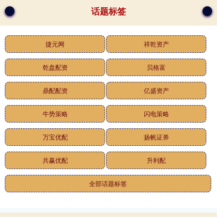
话题标签
捷元网
祥乾资产
乾盘配资
贝格富
鼎配配资
亿盛资产
牛势策略
闪电策略
万宝优配
扬帆证券
共赢优配
升利配
全部话题标签