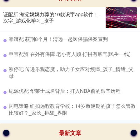
证配所 海淀妈妈力荐的10款识字app软件！_
汉字_游戏化学习_孩子
​靠谱配 获刑8个月！清远一起医保骗保案宣判
​申宝配资 在外有保障 老小有人顾 打拼有底气(民生一线)
​涨停吧 传递乐观态度，助力子女应对烦恼_孩子_情绪_父
母
​纪源优配 华莱士成名背后：打入NBA前的艰辛历程
​闪电策略 纽扣远程教育学校：14岁叛逆期的孩子怎么管教
比较好？_家长_挑战_界限
最新文章