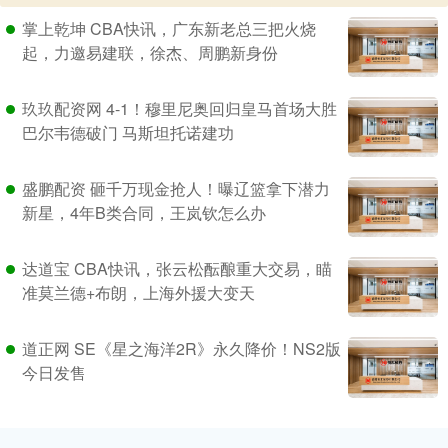
掌上乾坤 CBA快讯，广东新老总三把火烧
起，力邀易建联，徐杰、周鹏新身份
玖玖配资网 4-1！穆里尼奥回归皇马首场大胜
巴尔韦德破门 马斯坦托诺建功
盛鹏配资 砸千万现金抢人！曝辽篮拿下潜力
新星，4年B类合同，王岚钦怎么办
达道宝 CBA快讯，张云松酝酿重大交易，瞄
准莫兰德+布朗，上海外援大变天
道正网 SE《星之海洋2R》永久降价！NS2版
今日发售