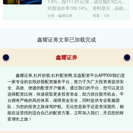
1.6%，报111.01元/张，成交额2.3亿元，
转股溢价率169.14%。 资料显示，晶能转
债信用级别为“AA+”，债券期....
分类：鑫耀证券
查看：135
鑫耀证券文章已加载完成
鑫耀证券
鑫耀证券,杠杆炒股,杠杆配资网,实盘配资平台APPXIII‌我们是
一家专业的在线炒股配资服务平台，致力于为广大投资者提供安
全、高效、便捷的配资开户服务。通过我们的平台，您可以灵活
选择配资比例，快速获取更多投资资金，助力抓住股市机会。平
台拥有严格的风控体系，保障资金安全，同时提供专业客服团
队，为您的投资之路保驾护航。无论您是新手还是资深股民，都
能在这里找到适合自己的配资方案。立即加入我们，开启您的财
富增长之旅！