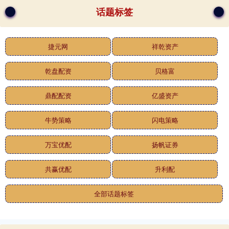
话题标签
捷元网
祥乾资产
乾盘配资
贝格富
鼎配配资
亿盛资产
牛势策略
闪电策略
万宝优配
扬帆证券
共赢优配
升利配
全部话题标签