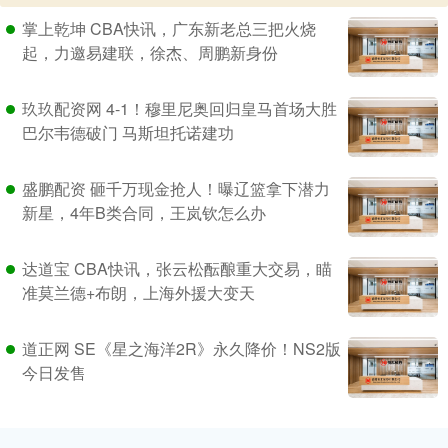
掌上乾坤 CBA快讯，广东新老总三把火烧
起，力邀易建联，徐杰、周鹏新身份
玖玖配资网 4-1！穆里尼奥回归皇马首场大胜
巴尔韦德破门 马斯坦托诺建功
盛鹏配资 砸千万现金抢人！曝辽篮拿下潜力
新星，4年B类合同，王岚钦怎么办
达道宝 CBA快讯，张云松酝酿重大交易，瞄
准莫兰德+布朗，上海外援大变天
道正网 SE《星之海洋2R》永久降价！NS2版
今日发售