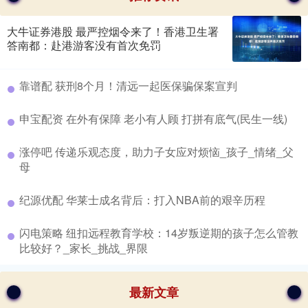
大牛证券港股 最严控烟令来了！香港卫生署
答南都：赴港游客没有首次免罚
​靠谱配 获刑8个月！清远一起医保骗保案宣判
​申宝配资 在外有保障 老小有人顾 打拼有底气(民生一线)
​涨停吧 传递乐观态度，助力子女应对烦恼_孩子_情绪_父
母
​纪源优配 华莱士成名背后：打入NBA前的艰辛历程
​闪电策略 纽扣远程教育学校：14岁叛逆期的孩子怎么管教
比较好？_家长_挑战_界限
最新文章