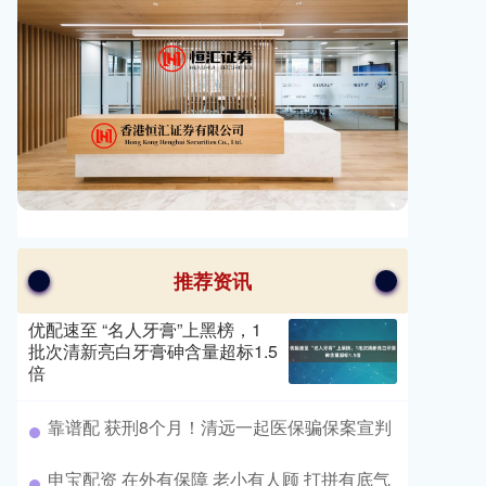
推荐资讯
优配速至 “名人牙膏”上黑榜，1
批次清新亮白牙膏砷含量超标1.5
倍
​靠谱配 获刑8个月！清远一起医保骗保案宣判
​申宝配资 在外有保障 老小有人顾 打拼有底气