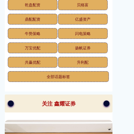
乾盘配资
贝格富
鼎配配资
亿盛资产
牛势策略
闪电策略
万宝优配
扬帆证券
共赢优配
升利配
全部话题标签
关注 鑫耀证券