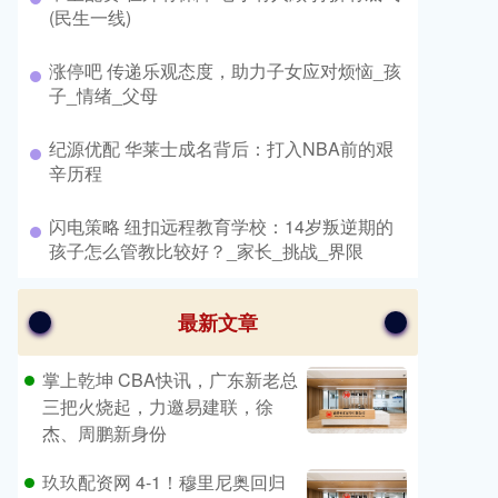
(民生一线)
​涨停吧 传递乐观态度，助力子女应对烦恼_孩
子_情绪_父母
​纪源优配 华莱士成名背后：打入NBA前的艰
辛历程
​闪电策略 纽扣远程教育学校：14岁叛逆期的
孩子怎么管教比较好？_家长_挑战_界限
最新文章
掌上乾坤 CBA快讯，广东新老总
三把火烧起，力邀易建联，徐
杰、周鹏新身份
玖玖配资网 4-1！穆里尼奥回归