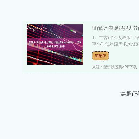
证配所 海淀妈妈力荐
1、古古识字 人教版 · 
至小学低年级需求,知识密
证配所
来源：配资炒股票APP下载
鑫耀证