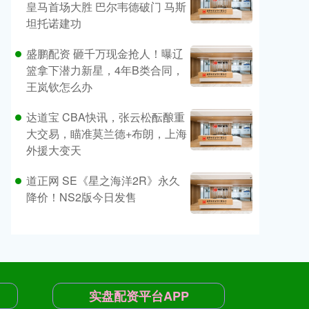
皇马首场大胜 巴尔韦德破门 马斯
坦托诺建功
盛鹏配资 砸千万现金抢人！曝辽
篮拿下潜力新星，4年B类合同，
王岚钦怎么办
达道宝 CBA快讯，张云松酝酿重
大交易，瞄准莫兰德+布朗，上海
外援大变天
道正网 SE《星之海洋2R》永久
降价！NS2版今日发售
实盘配资平台APP